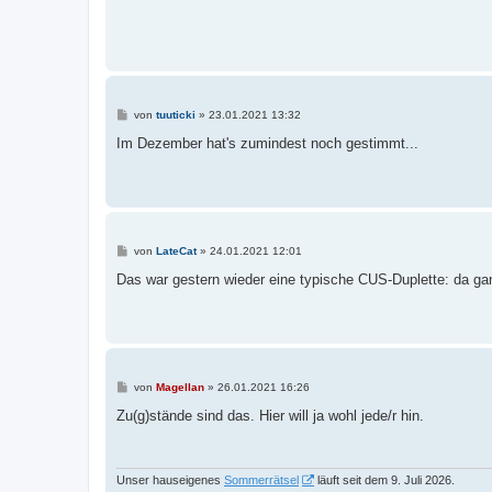
B
von
tuuticki
»
23.01.2021 13:32
e
i
Im Dezember hat's zumindest noch gestimmt...
t
r
a
g
B
von
LateCat
»
24.01.2021 12:01
e
i
Das war gestern wieder eine typische CUS-Duplette: da ga
t
r
a
g
B
von
Magellan
»
26.01.2021 16:26
e
i
Zu(g)stände sind das. Hier will ja wohl jede/r hin.
t
r
a
g
Unser hauseigenes
Sommerrätsel
läuft seit dem 9. Juli 2026.