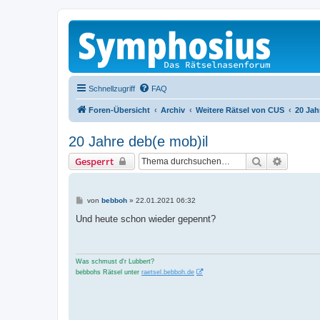
Schnellzugriff
FAQ
Foren-Übersicht
Archiv
Weitere Rätsel von CUS
20 Jah
20 Jahre deb(e mob)il
Suche
Erweiter
Gesperrt
B
von
bebboh
»
22.01.2021 06:32
e
i
Und heute schon wieder gepennt?
t
r
a
g
Was schmust d'r Lubbert?
bebbohs Rätsel unter
raetsel.bebboh.de