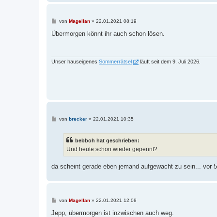
B
von
Magellan
»
22.01.2021 08:19
e
i
Übermorgen könnt ihr auch schon lösen.
t
r
a
g
Unser hauseigenes
Sommerrätsel
läuft seit dem 9. Juli 2026.
B
von
brecker
»
22.01.2021 10:35
e
i
t
bebboh hat geschrieben:
r
a
Und heute schon wieder gepennt?
g
da scheint gerade eben jemand aufgewacht zu sein... vor 
B
von
Magellan
»
22.01.2021 12:08
e
i
Jepp, übermorgen ist inzwischen auch weg.