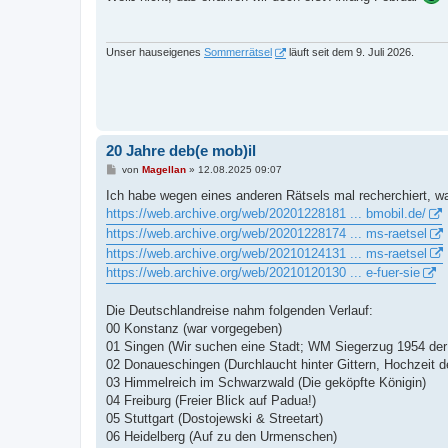
t
r
a
g
Unser hauseigenes
Sommerrätsel
läuft seit dem 9. Juli 2026.
20 Jahre deb(e mob)il
B
von
Magellan
»
12.08.2025 09:07
e
i
Ich habe wegen eines anderen Rätsels mal recherchiert, was
t
https://web.archive.org/web/20201228181 ... bmobil.de/
r
a
https://web.archive.org/web/20201228174 ... ms-raetsel
g
https://web.archive.org/web/20210124131 ... ms-raetsel
https://web.archive.org/web/20210120130 ... e-fuer-sie
Die Deutschlandreise nahm folgenden Verlauf:
00 Konstanz (war vorgegeben)
01 Singen (Wir suchen eine Stadt; WM Siegerzug 1954 der
02 Donaueschingen (Durchlaucht hinter Gittern, Hochzeit 
03 Himmelreich im Schwarzwald (Die geköpfte Königin)
04 Freiburg (Freier Blick auf Padua!)
05 Stuttgart (Dostojewski & Streetart)
06 Heidelberg (Auf zu den Urmenschen)