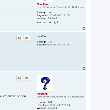
n
Magellan
Dem Admin sein Assistent / SR-Redaktion
Beiträge:
4641
Registriert:
15.02.2002 21:54
Wohnort:
Trinidad
K
Kontaktdaten:
o
n
N
t
a
a
c
k
LateCat
h
t
o
Beiträge:
245
d
Registriert:
30.01.2008 17:05
a
b
t
e
e
n
n
v
o
n
M
N
a
a
g
e
c
l
h
l
o
a
b
n
e
n
Magellan
te Vormittag schon
Dem Admin sein Assistent / SR-Redaktion
Beiträge:
4641
Registriert:
15.02.2002 21:54
Wohnort:
Trinidad