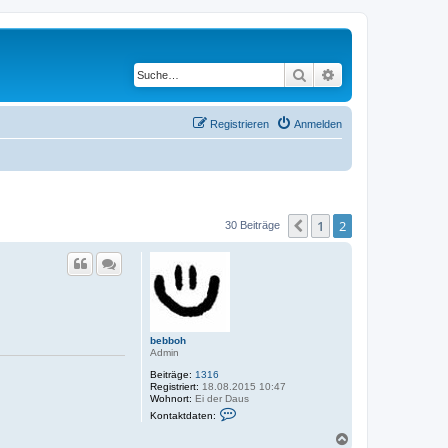
Suche
Erweiterte Suche
Registrieren
Anmelden
1
2
Vorherige
30 Beiträge
bebboh
Admin
Beiträge:
1316
Registriert:
18.08.2015 10:47
Wohnort:
Ei der Daus
K
Kontaktdaten:
o
n
N
t