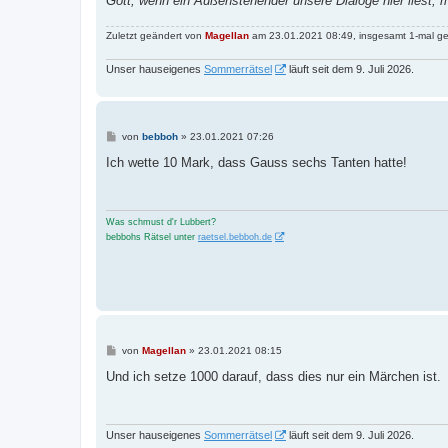
Gott, wenn ein Außenstehender unsere Dialoge hier liest, 
Zuletzt geändert von
Magellan
am 23.01.2021 08:49, insgesamt 1-mal ge
Unser hauseigenes
Sommerrätsel
läuft seit dem 9. Juli 2026.
B
von
bebboh
»
23.01.2021 07:26
e
i
Ich wette 10 Mark, dass Gauss sechs Tanten hatte!
t
r
a
g
Was schmust d'r Lubbert?
bebbohs Rätsel unter
raetsel.bebboh.de
B
von
Magellan
»
23.01.2021 08:15
e
i
Und ich setze 1000 darauf, dass dies nur ein Märchen ist.
t
r
a
g
Unser hauseigenes
Sommerrätsel
läuft seit dem 9. Juli 2026.