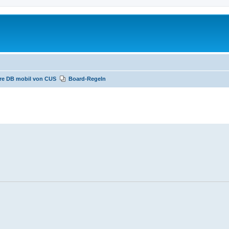
re DB mobil von CUS
Board-Regeln
te Suche