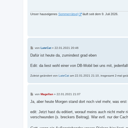
t
r
a
g
Unser hauseigenes
Sommerrätsel
läuft seit dem 9. Juli 2026.
B
von
LateCat
»
22.01.2021 20:46
e
i
Dafür ist heute da, zumindest grad eben
t
r
a
Edit: da liest wohl einer von DB-Mobil bei uns mit, jedenfal
g
Zuletzt geändert von
LateCat
am 22.01.2021 21:10, insgesamt 2-mal geä
B
von
Magellan
»
22.01.2021 21:07
e
i
Ja, aber heute Morgen stand dort noch viel mehr, was ers
t
r
a
edit: Jetzt hast du editiert, worauf meins auch nicht mehr
g
verschwunden (s. breckers Beitrag). War evtl. nur der Cache