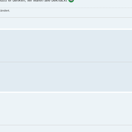
muss er denken, wir wären alle beknackt
ändert.