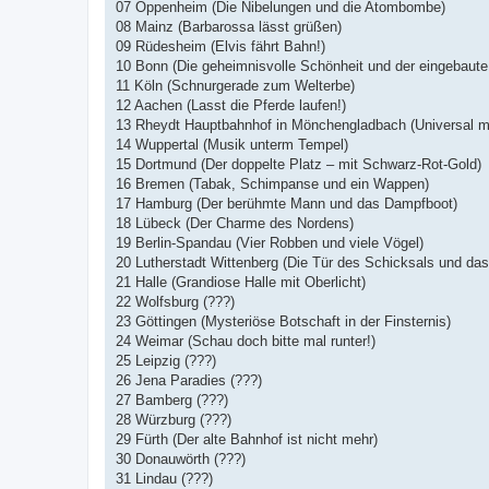
07 Oppenheim (Die Nibelungen und die Atombombe)
08 Mainz (Barbarossa lässt grüßen)
09 Rüdesheim (Elvis fährt Bahn!)
10 Bonn (Die geheimnisvolle Schönheit und der eingebaut
11 Köln (Schnurgerade zum Welterbe)
12 Aachen (Lasst die Pferde laufen!)
13 Rheydt Hauptbahnhof in Mönchengladbach (Universal m
14 Wuppertal (Musik unterm Tempel)
15 Dortmund (Der doppelte Platz – mit Schwarz-Rot-Gold)
16 Bremen (Tabak, Schimpanse und ein Wappen)
17 Hamburg (Der berühmte Mann und das Dampfboot)
18 Lübeck (Der Charme des Nordens)
19 Berlin-Spandau (Vier Robben und viele Vögel)
20 Lutherstadt Wittenberg (Die Tür des Schicksals und da
21 Halle (Grandiose Halle mit Oberlicht)
22 Wolfsburg (???)
23 Göttingen (Mysteriöse Botschaft in der Finsternis)
24 Weimar (Schau doch bitte mal runter!)
25 Leipzig (???)
26 Jena Paradies (???)
27 Bamberg (???)
28 Würzburg (???)
29 Fürth (Der alte Bahnhof ist nicht mehr)
30 Donauwörth (???)
31 Lindau (???)