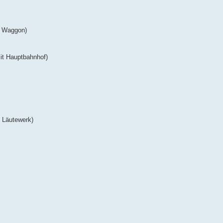
e Waggon)
it Hauptbahnhof)
s Läutewerk)