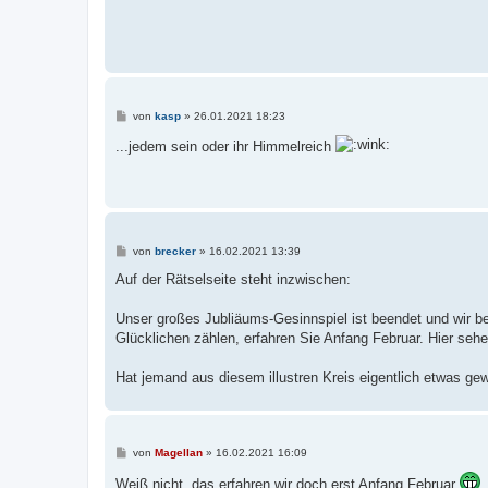
B
von
kasp
»
26.01.2021 18:23
e
i
...jedem sein oder ihr Himmelreich
t
r
a
g
B
von
brecker
»
16.02.2021 13:39
e
i
Auf der Rätselseite steht inzwischen:
t
r
a
Unser großes Jubliäums-Gesinnspiel ist beendet und wir b
g
Glücklichen zählen, erfahren Sie Anfang Februar. Hier seh
Hat jemand aus diesem illustren Kreis eigentlich etwas g
B
von
Magellan
»
16.02.2021 16:09
e
i
Weiß nicht, das erfahren wir doch erst Anfang Februar