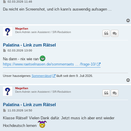
B
02.03.2026 11:46
e
i
Da reicht ein Screenshot, und ich kann's auswendig aufsagen ...
t
r
a
g
Magellan
Dem Admin sein Assistent / SR-Redaktion
Palatina - Link zum Rätsel
B
02.03.2026 13:00
e
i
Na dann - nix wie ran
t
https://www.raetselnasen.de/sommerraets ... /frage-10/
r
a
g
Unser hauseigenes
Sommerrätsel
läuft seit dem 9. Juli 2026.
Magellan
Dem Admin sein Assistent / SR-Redaktion
Palatina - Link zum Rätsel
B
11.03.2026 14:50
e
i
Klasse Rätsel! Vielen Dank dafür. Jetzt muss ich aber erst wieder
t
r
Hochdeutsch lernen
a