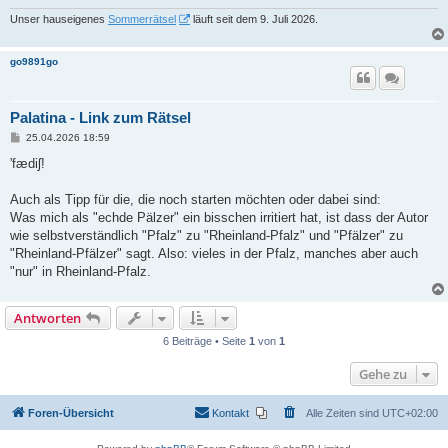
g
Unser hauseigenes
Sommerrätsel
läuft seit dem 9. Juli 2026.
go9891go
Palatina - Link zum Rätsel
B
25.04.2026 18:59
e
i
'fædiʃ!
t
r
a
Auch als Tipp für die, die noch starten möchten oder dabei sind:
g
Was mich als "echde Pälzer" ein bisschen irritiert hat, ist dass der Autor
wie selbstverständlich "Pfalz" zu "Rheinland-Pfalz" und "Pfälzer" zu
"Rheinland-Pfälzer" sagt. Also: vieles in der Pfalz, manches aber auch
"nur" in Rheinland-Pfalz.
Antworten
6 Beiträge • Seite
1
von
1
Gehe zu
Foren-Übersicht
Kontakt
Alle Zeiten sind
UTC+02:00