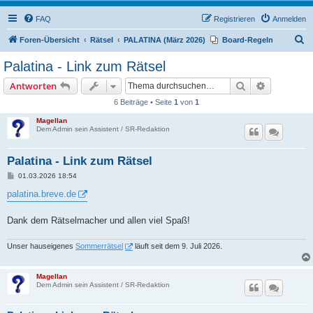
FAQ
Registrieren
Anmelden
S
Foren-Übersicht
Rätsel
PALATINA (März 2026)
Board-Regeln
u
Palatina - Link zum Rätsel
c
Suche
Erweiterte
Antworten
h
6 Beiträge • Seite
1
von
1
e
Magellan
Dem Admin sein Assistent / SR-Redaktion
Palatina - Link zum Rätsel
B
01.03.2026 18:54
e
i
palatina.breve.de
t
r
a
Dank dem Rätselmacher und allen viel Spaß!
g
Unser hauseigenes
Sommerrätsel
läuft seit dem 9. Juli 2026.
Magellan
Dem Admin sein Assistent / SR-Redaktion