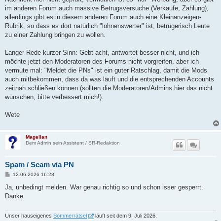
im anderen Forum auch massive Betrugsversuche (Verkäufe, Zahlung),
allerdings gibt es in diesem anderen Forum auch eine Kleinanzeigen-
Rubrik, so dass es dort natürlich "lohnenswerter" ist, betrügerisch Leute
zu einer Zahlung bringen zu wollen.
Langer Rede kurzer Sinn: Gebt acht, antwortet besser nicht, und ich
möchte jetzt den Moderatoren des Forums nicht vorgreifen, aber ich
vermute mal: "Meldet die PNs" ist ein guter Ratschlag, damit die Mods
auch mitbekommen, dass da was läuft und die entsprechenden Accounts
zeitnah schließen können (sollten die Moderatoren/Admins hier das nicht
wünschen, bitte verbessert mich!).
Wete
Magellan
Dem Admin sein Assistent / SR-Redaktion
Spam / Scam via PN
B
12.06.2026 16:28
e
i
Ja, unbedingt melden. War genau richtig so und schon isser gesperrt.
t
Danke
r
a
g
Unser hauseigenes
Sommerrätsel
läuft seit dem 9. Juli 2026.