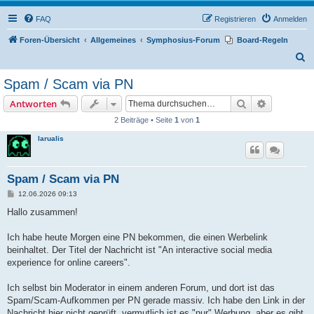
FAQ
Registrieren
Anmelden
Foren-Übersicht
Allgemeines
Symphosius-Forum
Board-Regeln
S
u
Spam / Scam via PN
c
Suche
Erweiterte
Antworten
h
2 Beiträge • Seite
1
von
1
e
larualis
Spam / Scam via PN
B
12.06.2026 09:13
e
i
Hallo zusammen!
t
r
a
Ich habe heute Morgen eine PN bekommen, die einen Werbelink
g
beinhaltet. Der Titel der Nachricht ist "An interactive social media
experience for online careers".
Ich selbst bin Moderator in einem anderen Forum, und dort ist das
Spam/Scam-Aufkommen per PN gerade massiv. Ich habe den Link in der
Nachricht hier nicht geprüft, vermutlich ist es "nur" Werbung, aber es gibt